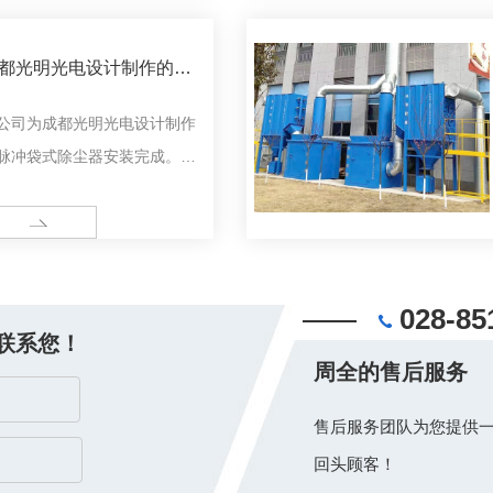
统已在厂内制作过程中......
都光明光电设计制作的脉
袋式除尘器安装
公司为成都光明光电设计制作
脉冲袋式除尘器安装完成。我
司一值坚持建设..工程，创造
良信誉！
ORE
028-85
联系您！
周全的售后服务
售后服务团队为您提供一
回头顾客！