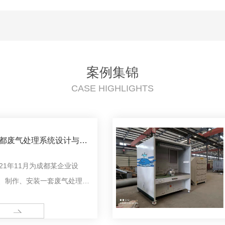
案例集锦
CASE HIGHLIGHTS
都废气处理系统设计与制
021年11月为成都某企业设
、制作、安装一套废气处理系
，该系统含一套脉冲袋式除尘
，风量68000?/h。目前该套
ORE