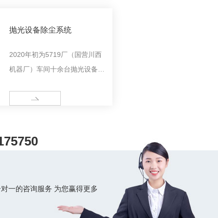
在设计前期不断与现场操作人员
沟通他们的操作需求和操作习
抛光设备除尘系统
惯，然后设计师在设计中不断改
进和..设备，此图为制作成品。
2020年初为5719厂（国营川西
机器厂）车间十余台抛光设备设
计、制作、安装了两套滤筒除尘
系统，单套系统处理风量
MORE
10000m3/h，除尘设备选用沉
流式滤筒除尘器，联接管道选用
175750
镀锌螺旋风管。
对一的咨询服务 为您赢得更多