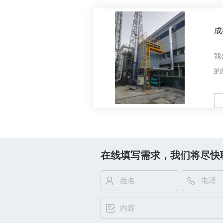
系
成
冲
我
的
公
优
M
在线填写需求，我们将尽快