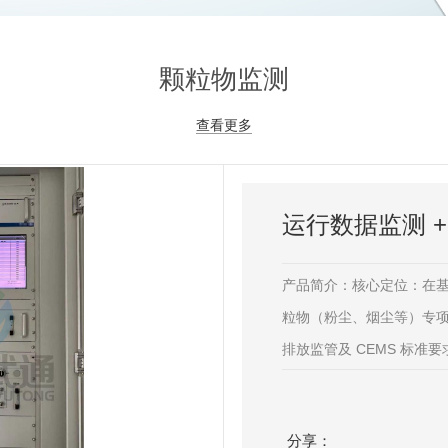
颗粒物监测
查看更多
产品简介：核心定位：在
粒物（粉尘、烟尘等）专
排放监管及 CEMS 标准
铁、采石场等涉颗粒物排
尘等有组织 / 无组织排
分享：
采用激光粉尘浓度检测仪，测