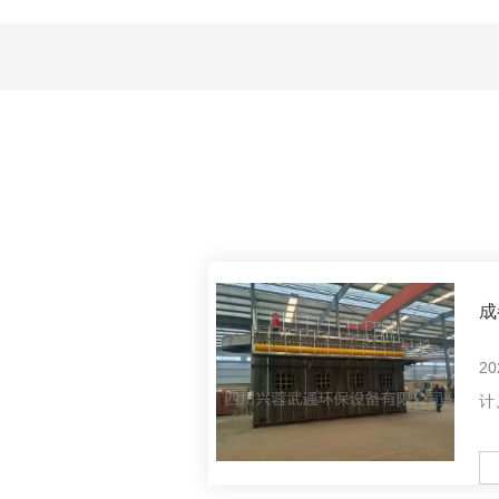
成
作
2
计
统
器
M