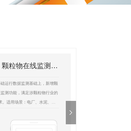
运行数据监测 + 颗粒物在线监测系统
基础运行数据监测基础上，新增颗
项监测功能，满足涉颗粒物行业的
要求。适用场景：电厂、水泥、钢
放行业，可监测烟气烟尘、生产粉
放。核心功能与优势：高精度监测：
量精度达 ±0.5%，可捕捉瞬时