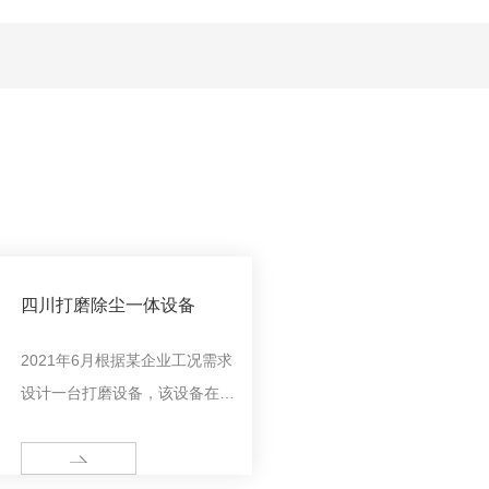
四川打磨除尘一体设备
2021年6月根据某企业工况需求
设计一台打磨设备，该设备在满
足除尘条件的同时还要满足操作
工人的操作条件，这需要工程师
MORE