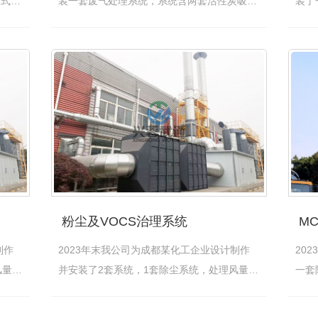
体式，
装一套废气处理系统，系统含两套活性炭吸附
装了
器
[查看详情]
组成
粉尘及VOCS治理系统
M
制作
2023年末我公司为成都某化工企业设计制作
20
风量
并安装了2套系统，1套除尘系统，处理风量
一套
48000…
[查看详情]
正在