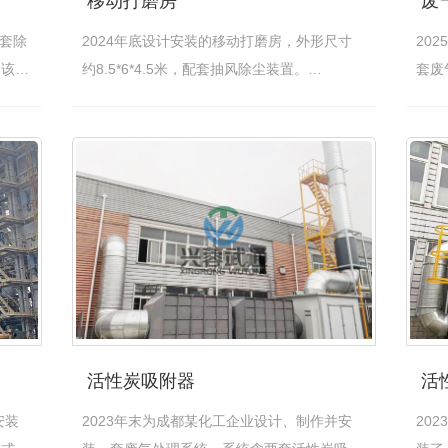
移动打磨房
废
一套除
2024年底设计安装的移动打磨房，外形尺寸
20
，该系
约8.5*6*4.5米，配套抽风除尘装置。
套废
[查看详情]
280
活性炭吸附器
活
安装
2023年末为成都某化工企业设计、制作并安
20