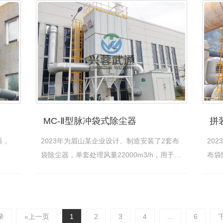
MC-Ⅱ型脉冲袋式除尘器
拼
器，
2023年为眉山某企业设计、制造安装了2套布
20
袋除尘器，单套处理风量22000m3/h，用于处
布袋
理捏…
[查看详情]
器处
录
«上一页
1
2
3
4
...
6